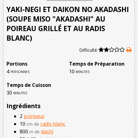
YAKI-NEGI ET DAIKON NO AKADASHI
(SOUPE MISO "AKADASHI" AU
POIREAU GRILLÉ ET AU RADIS
BLANC)
Difficulté
Portions
Temps de Préparation
4
10
personnes
minutes
Temps de Cuisson
30
minutes
Ingrédients
2
poireaux
10
radis blanc
cm de
800
dashi
m de