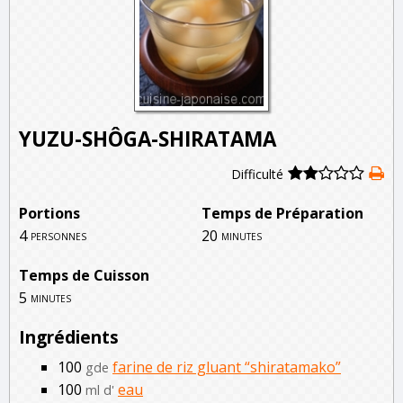
YUZU-SHÔGA-SHIRATAMA
Difficulté
Portions
Temps de Préparation
4
20
personnes
minutes
Temps de Cuisson
5
minutes
Ingrédients
100
farine de riz gluant “shiratamako”
gde
100
eau
ml d'