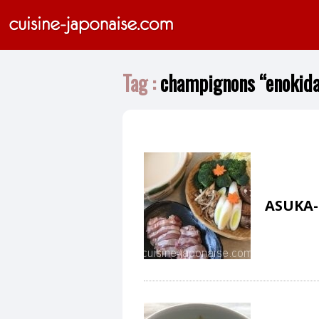
Tag :
champignons “enokid
ASUKA-