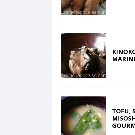
KINOK
MARINÉ
TOFU, 
MISOSH
GOURMA