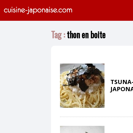
Tag :
thon en boite
TSUNA-
JAPONA