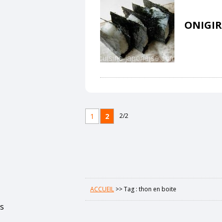
ONIGIRI
1
2
2/2
ACCUEIL
>>
Tag : thon en boite
s