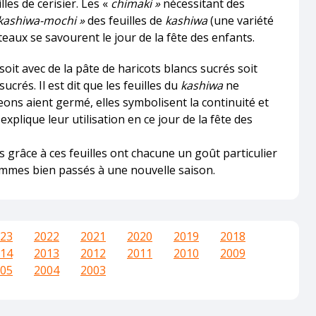
lles de cerisier. Les «
chimaki »
nécessitant des
kashiwa-mochi »
des feuilles de
kashiwa
(une variété
eaux se savourent le jour de la fête des enfants.
oit avec de la pâte de haricots blancs sucrés soit
ucrés. Il est dit que les feuilles du
kashiwa
ne
ns aient germé, elles symbolisent la continuité et
i explique leur utilisation en ce jour de la fête des
grâce à ces feuilles ont chacune un goût particulier
mmes bien passés à une nouvelle saison.
23
2022
2021
2020
2019
2018
14
2013
2012
2011
2010
2009
05
2004
2003