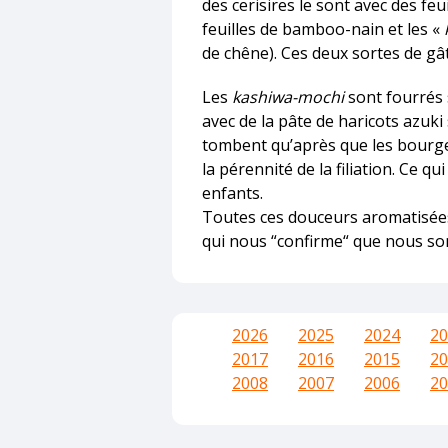
des cerisires le sont avec des feui
feuilles de bamboo-nain et les «
de chêne). Ces deux sortes de gât
Les
kashiwa-mochi
sont fourrés s
avec de la pâte de haricots azuki s
tombent qu’après que les bourgeo
la pérennité de la filiation. Ce qu
enfants.
Toutes ces douceurs aromatisées 
qui nous “confirme“ que nous so
2026
2025
2024
20
2017
2016
2015
20
2008
2007
2006
20