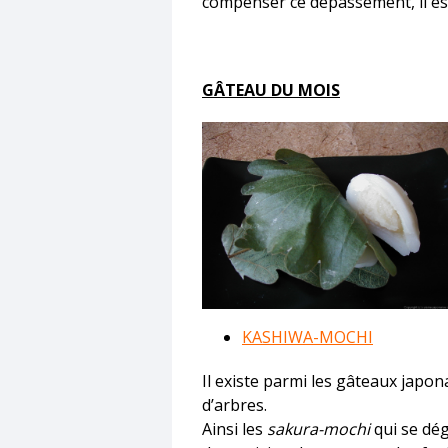
compenser ce dépassement, il e
GÂTEAU DU MOIS
KASHIWA-MOCHI
Il existe parmi les gâteaux japon
d’arbres.
Ainsi les
sakura-mochi
qui se dég