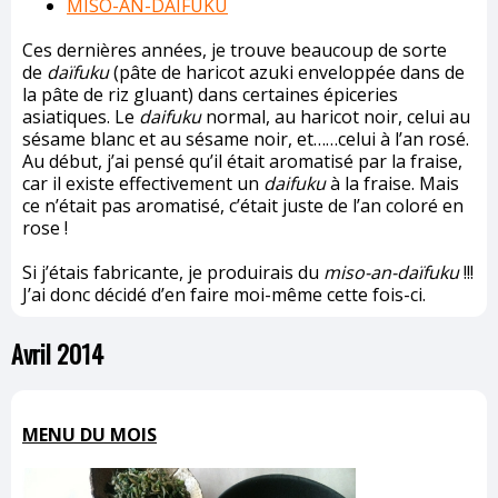
MISO-AN-DAIFUKU
Ces dernières années, je trouve beaucoup de sorte
de
daïfuku
(pâte de haricot azuki enveloppée dans de
la pâte de riz gluant) dans certaines épiceries
asiatiques. Le
daifuku
normal, au haricot noir, celui au
sésame blanc et au sésame noir, et……celui à l’an rosé.
Au début, j’ai pensé qu’il était aromatisé par la fraise,
car il existe effectivement un
daifuku
à la fraise. Mais
ce n’était pas aromatisé, c’était juste de l’an coloré en
rose !
Si j’étais fabricante, je produirais du
miso-an-daïfuku
!!!
J’ai donc décidé d’en faire moi-même cette fois-ci.
Avril 2014
MENU DU MOIS