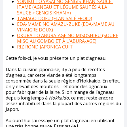
YONIKU TO YASAI NO GENGIS-KHAN-SAUCE-
ITAME (AGNEAU ET LÉGUME SAUTÉS À LA
SAUCE « GENGIS KHAN »)
TAMAGO-DOFU (FLAN SALÉ FROID)
EDA-MAME NO AMAZU-ZUKE (EDA-MAME AU
VINAIGRE DOUX)
OKURA TO ABURA-AGE NO MISOSHIRU (SOUPE
MISO AU GOMBO ET À L’ABURA-AGE)
RIZ ROND JAPONICA CUIT
Cette fois-ci, je vous présente un plat d’agneau.
Dans la cuisine japonaise, il y a peu de recettes
d’agneau, car cette viande a été longtemps
consommée dans la seule région d’Hokkaido. En effet,
on y élevait des moutons – et donc des agneaux –
pour fabriquer de la laine. Si on mange de l’agneau
depuis longtemps à
Hokkaido
, ce met reste encore
assez inhabituel dans la plupart des autres régions du
Japon.
Aujourd’hui j’ai essayé un plat d’agneau en utilisant
une très bonne sauce. Essayez-le !