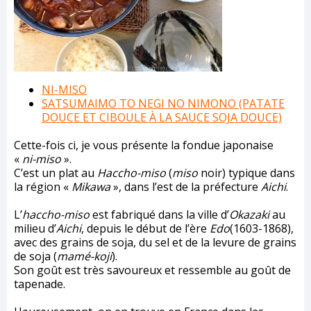
NI-MISO
SATSUMAIMO TO NEGI NO NIMONO (PATATE
DOUCE ET CIBOULE À LA SAUCE SOJA DOUCE)
Cette-fois ci, je vous présente la fondue japonaise
«
ni-miso
».
C’est un plat au
Haccho-miso
(
miso
noir) typique dans
la région «
Mikawa
», dans l’est de la préfecture
Aichi
.
L’
haccho-miso
est fabriqué dans la ville d’
Okazaki
au
milieu d’
Aichi
, depuis le début de l’ère
Edo
(1603-1868),
avec des grains de soja, du sel et de la levure de grains
de soja (
mamé-koji
).
Son goût est très savoureux et ressemble au goût de
tapenade.