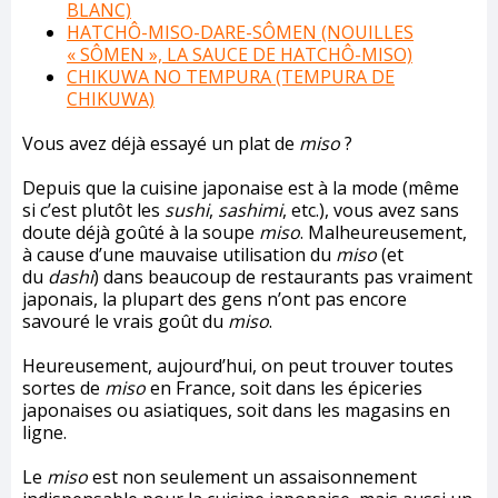
BLANC)
HATCHÔ-MISO-DARE-SÔMEN (NOUILLES
« SÔMEN », LA SAUCE DE HATCHÔ-MISO)
CHIKUWA NO TEMPURA (TEMPURA DE
CHIKUWA)
Vous avez déjà essayé un plat de
miso
?
Depuis que la cuisine japonaise est à la mode (même
si c’est plutôt les
sushi
,
sashimi
, etc.), vous avez sans
doute déjà goûté à la soupe
miso
. Malheureusement,
à cause d’une mauvaise utilisation du
miso
(et
du
dashi
) dans beaucoup de restaurants pas vraiment
japonais, la plupart des gens n’ont pas encore
savouré le vrais goût du
miso
.
Heureusement, aujourd’hui, on peut trouver toutes
sortes de
miso
en France, soit dans les épiceries
japonaises ou asiatiques, soit dans les magasins en
ligne.
Le
miso
est non seulement un assaisonnement