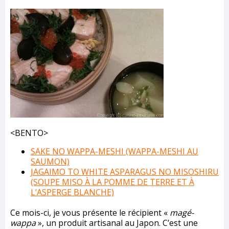
<BENTO>
SAKE NO WAPPA-MESHI (WAPPA-MESHI AU
SAUMON)
JAGAIMO TO WHITE ASPARAGUS NO MISOSHIRU
(SOUPE MISO À LA POMME DE TERRE ET À
L’ASPERGE BLANCHE)
Ce mois-ci, je vous présente le récipient «
magé-
wappa
», un produit artisanal au Japon. C’est une