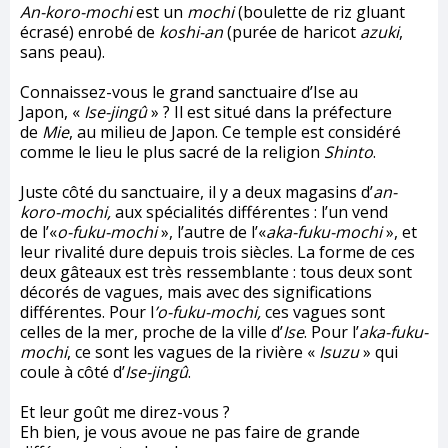
An-koro-mochi
est un
mochi
(boulette de riz gluant
écrasé) enrobé de
koshi-an
(purée de haricot
azuki
,
sans peau).
Connaissez-vous le grand sanctuaire d’Ise au
Japon, «
Ise-jingû
» ? Il est situé dans la préfecture
de
Mie
, au milieu de Japon. Ce temple est considéré
comme le lieu le plus sacré de la religion
Shinto
.
Juste côté du sanctuaire, il y a deux magasins d’
an-
koro-mochi,
aux spécialités différentes : l’un vend
de l’«
o-fuku-mochi
», l’autre de l’«
aka-fuku-mochi
», et
leur rivalité dure depuis trois siècles. La forme de ces
deux gâteaux est très ressemblante : tous deux sont
décorés de vagues, mais avec des significations
différentes. Pour l
’o-fuku-mochi,
ces vagues sont
celles de la mer, proche de la ville d’
Ise
. Pour l’
aka-fuku-
mochi
, ce sont les vagues de la rivière «
Isuzu
» qui
coule à côté d’
Ise-jingû
.
Et leur goût me direz-vous ?
Eh bien, je vous avoue ne pas faire de grande