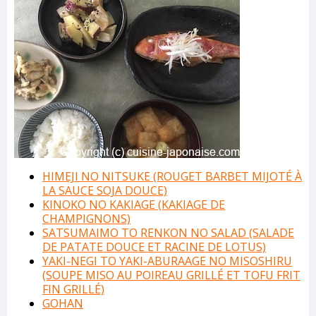
HIMEJI NO NITSUKE (ROUGET BARBET MIJOTÉ À
LA SAUCE SOJA DOUCE)
KINOKO NO KAKIAGE (KAKIAGE DE
CHAMPIGNONS)
SATSUMAIMO TO RENKON NO SALAD (SALADE
DE PATATE DOUCE ET RACINE DE LOTUS)
YAKI-NEGI TO YAKI-ABURAAGE NO MISOSHIRU
(SOUPE MISO AU POIREAU GRILLÉ ET TOFU FRIT
FIN GRILLÉ)
GOHAN