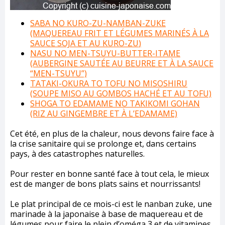
SABA NO KURO-ZU-NAMBAN-ZUKE
(MAQUEREAU FRIT ET LÉGUMES MARINÉS À LA
SAUCE SOJA ET AU
KURO-ZU
)
NASU NO MEN-TSUYU-BUTTER-ITAME
(AUBERGINE SAUTÉE AU BEURRE ET À LA SAUCE
“MEN-TSUYU”)
TATAKI-OKURA TO TOFU NO MISOSHIRU
(SOUPE MISO AU GOMBOS HACHÉ ET AU TOFU)
SHOGA TO EDAMAME NO TAKIKOMI GOHAN
(RIZ AU GINGEMBRE ET À L’EDAMAME)
Cet été, en plus de la chaleur, nous devons faire face à
la crise sanitaire qui se prolonge et, dans certains
pays, à des catastrophes naturelles.
Pour rester en bonne santé face à tout cela, le mieux
est de manger de bons plats sains et nourrissants!
Le plat principal de ce mois-ci est le nanban zuke, une
marinade à la japonaise à base de maquereau et de
légumes pour faire le plein d’oméga 3 et de vitamines.