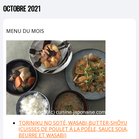
OCTOBRE 2021
MENU DU MOIS
TORINIKU NO SOTÉ, WASABI-BUTTER-SHÔYU
(CUISSES DE POULET À LA POÊLE,
SAUCE SOJA,
BEURRE ET WASABI)