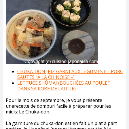
CHÛKA-DON (RIZ GARNI AUX LÉGUMES ET PORC
SAUTES “À LA CHINOISE »)
LETTUCE SHÛMAI (BOUCHÉES AU POULET
DANS SA ROBE DE LAITUE)
Pour le mois de septembre, je vous présente
unerecette de domburi facile à préparer pour les
midis: Le Chuka-don.
La garniture du chuka-don est en fait un plat à part