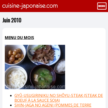
Juin 2010
MENU DU MOIS
GYÛ-USUGIRINIKU NO SHÔYU-STEAK (STEAK DE
BOEUF À LA SAUCE SOJA)
SHIN-JAGA NO AGENI (POMMES DE TERRE