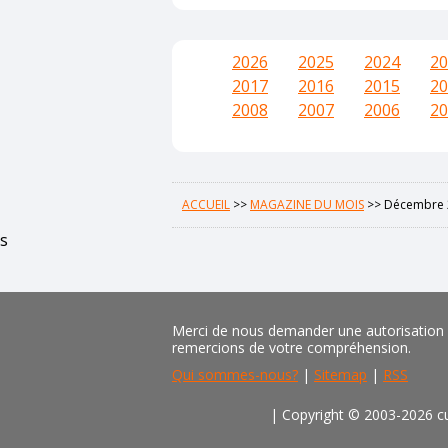
2026
2025
2024
20
2017
2016
2015
20
2008
2007
2006
20
ACCUEIL
>>
MAGAZINE DU MOIS
>>
Décembre 
s
Merci de nous demander une autorisation pr
remercions de votre compréhension.
Qui sommes-nous?
|
Sitemap
|
RSS
| Copyright © 2003-2026 cu