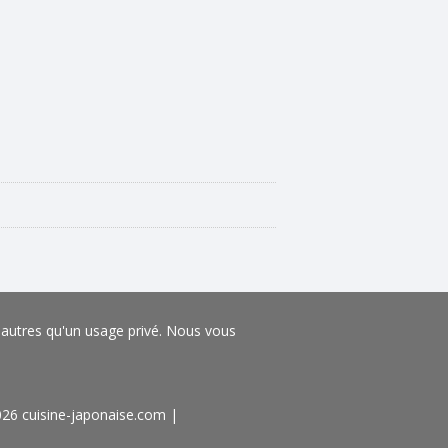
s autres qu'un usage privé. Nous vous
026 cuisine-japonaise.com
|