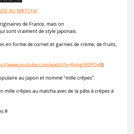
AISE AU MATCHA
iginaires de France, mais on
ui sont vraiment de style japonais.
 en forme de cornet et garnies de crème, de fruits,
ps://www.youtube.com/watch?v=Xvmg5X0YQv8
)
populaire au Japon et nommé “mille crêpes”.
e un mille crêpes au matcha avec de la pâte à crêpes à
 !!!