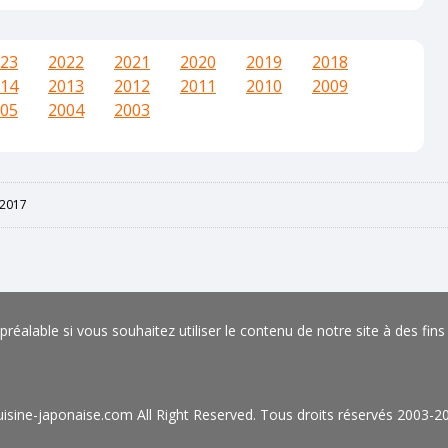
23
2022
2021
2020
2019
2018
14
2013
2012
2011
2010
2009
05
2004
2003
2017
éalable si vous souhaitez utiliser le contenu de notre site à des fin
isine-japonaise.com All Right Reserved. Tous droits réservés 2003-2