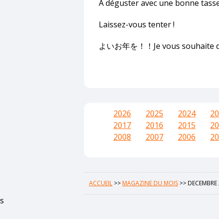
A déguster avec une bonne tasse
Laissez-vous tenter !
よいお年を！！Je vous souhaite de tr
2026
2025
2024
20
2017
2016
2015
20
2008
2007
2006
20
ACCUEIL
>>
MAGAZINE DU MOIS
>>
DECEMBRE 
s