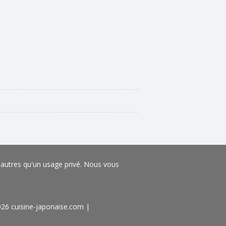
s autres qu'un usage privé. Nous vous
026 cuisine-japonaise.com
|