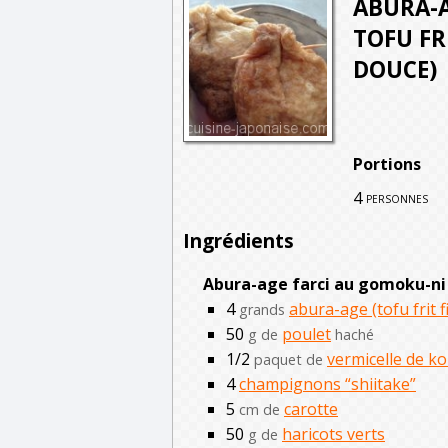
ABURA-A
TOFU FR
DOUCE)
Portions
4
personnes
Ingrédients
Abura-age farci au gomoku-ni
4
abura-age (tofu frit f
grands
50
poulet
g de
haché
1/2
vermicelle de k
paquet de
4
champignons “shiitake”
5
carotte
cm de
50
haricots verts
g de