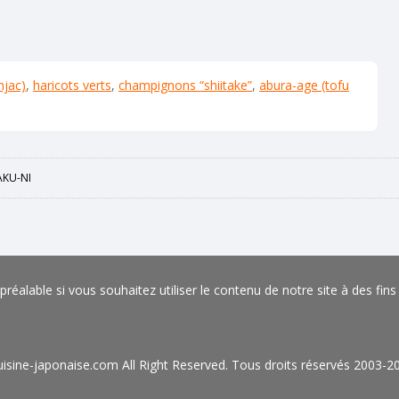
njac)
,
haricots verts
,
champignons “shiitake”
,
abura-age (tofu
KU-NI
éalable si vous souhaitez utiliser le contenu de notre site à des fin
isine-japonaise.com All Right Reserved. Tous droits réservés 2003-2