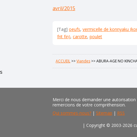
avril/2015
[Tag]
oeufs
,
vermicelle de konnyaku (ko
frit fin)
,
carotte
,
poulet
ACCUEIL
>>
Viandes
>>
ABURA-AGE NO KINCHA
s
Merci de nous demander une autorisation pr
remercions de votre compréhension.
Qui sommes-nous?
|
Sitemap
|
RSS
| Copyright © 2003-2026 cu