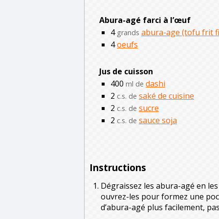
Abura-agé farci à l’œuf
4
abura-age (tofu frit f
grands
4
oeufs
Jus de cuisson
400
dashi
ml de
2
saké de cuisine
c.s. de
2
sucre
c.s. de
2
sauce soja
c.s. de
Instructions
Dégraissez les abura-agé en les
ouvrez-les pour formez une poche
d’abura-agé plus facilement, pas