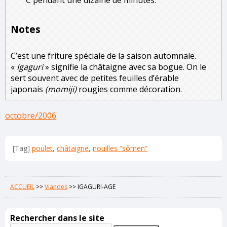
°C pendant une dizaine de minutes.
Notes
C’est une friture spéciale de la saison automnale.
«
Igaguri
» signifie la châtaigne avec sa bogue. On le
sert souvent avec de petites feuilles d’érable
japonais
(momiji)
rougies comme décoration.
octobre/2006
[Tag]
poulet
,
châtaigne
,
nouilles “sômen”
ACCUEIL
>>
Viandes
>>
IGAGURI-AGE
Rechercher dans le site