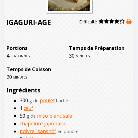
IGAGURI-AGE
Difficulté
Portions
Temps de Préparation
4
30
personnes
minutes
Temps de Cuisson
20
minutes
Ingrédients
300
poulet
g de
haché
1
œuf
50
miso blanc salé
g de
chapelure japonaise
poivre “sanshô”
en poudre