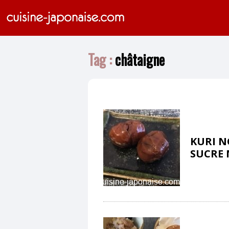
Tag :
châtaigne
KURI N
SUCRE 