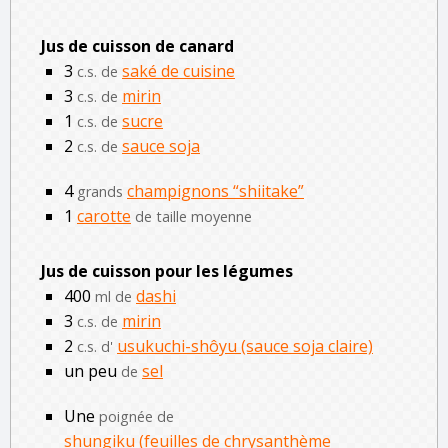
Jus de cuisson de canard
3
saké de cuisine
c.s. de
3
mirin
c.s. de
1
sucre
c.s. de
2
sauce soja
c.s. de
4
champignons “shiitake”
grands
1
carotte
de taille moyenne
Jus de cuisson pour les légumes
400
dashi
ml de
3
mirin
c.s. de
2
usukuchi-shôyu (sauce soja claire)
c.s. d'
un peu
sel
de
Une
poignée de
shungiku (feuilles de chrysanthème