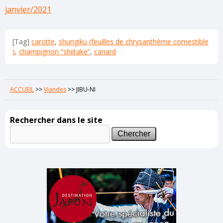
janvier/2021
[Tag]
carotte
,
shungiku (feuilles de chrysanthème comestible
)
,
champignon “shiitake”
,
canard
ACCUEIL
>>
Viandes
>>
JIBU-NI
Rechercher dans le site