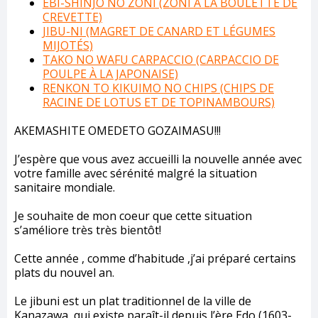
EBI-SHINJO NO ZONI (ZONI À LA BOULETTE DE
CREVETTE)
JIBU-NI (MAGRET DE CANARD ET LÉGUMES
MIJOTÉS)
TAKO NO WAFU CARPACCIO (CARPACCIO DE
POULPE À LA JAPONAISE)
RENKON TO KIKUIMO NO CHIPS
(CHIPS DE
RACINE DE LOTUS ET DE TOPINAMBOURS)
AKEMASHITE OMEDETO GOZAIMASU!!!
J’espère que vous avez accueilli la nouvelle année avec
votre famille avec sérénité malgré la situation
sanitaire mondiale.
Je souhaite de mon coeur que cette situation
s’améliore très très bientôt!
Cette année , comme d’habitude ,j’ai préparé certains
plats du nouvel an.
Le jibuni est un plat traditionnel de la ville de
Kanazawa, qui existe paraît-il depuis l’ère Edo (1603-