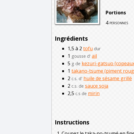
Portions
4
personnes
Ingrédients
1,5 à 2
tofu
dur
1
ail
gousse d'
5
kezuri-gatsuo (copeaux 
g de
1
takano-tsume (piment roug
2
huile de sésame grillé
c.s. d'
2
sauce soja
c.s. de
2,5
mirin
c.s de
Instructions
Coupez le taka-no-tsumé en fine