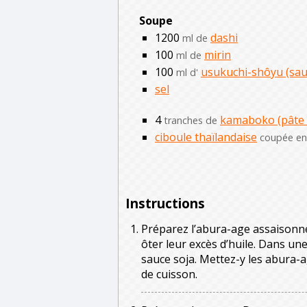
Soupe
1200
dashi
ml de
100
mirin
ml de
100
usukuchi-shôyu (sauc
ml d'
sel
4
kamaboko (pâte d
tranches de
ciboule thaïlandaise
coupée en 
Instructions
Préparez l’abura-age assaisonné
ôter leur excès d’huile. Dans une
sauce soja. Mettez-y les abura-ag
de cuisson.