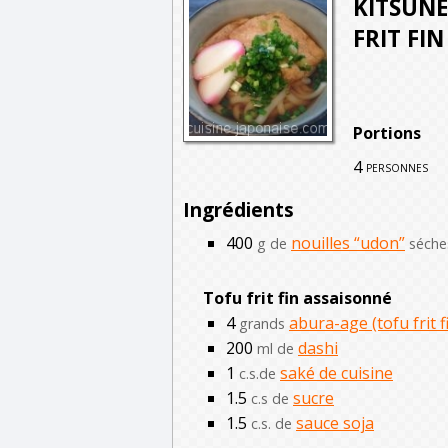
KITSUNE
FRIT FIN
Portions
4
personnes
Ingrédients
400
nouilles “udon”
g de
séche
Tofu frit fin assaisonné
4
abura-age (tofu frit f
grands
200
dashi
ml de
1
saké de cuisine
c.s.de
1.5
sucre
c.s de
1.5
sauce soja
c.s. de