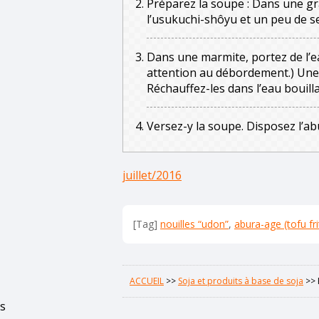
Préparez la soupe : Dans une gra
l’usukuchi-shôyu et un peu de sel
Dans une marmite, portez de l’eau
attention au débordement.) Une fo
Réchauffez-les dans l’eau bouill
Versez-y la soupe. Disposez l’a
juillet/2016
[Tag]
nouilles “udon”
,
abura-age (tofu frit
ACCUEIL
>>
Soja et produits à base de soja
>>
s