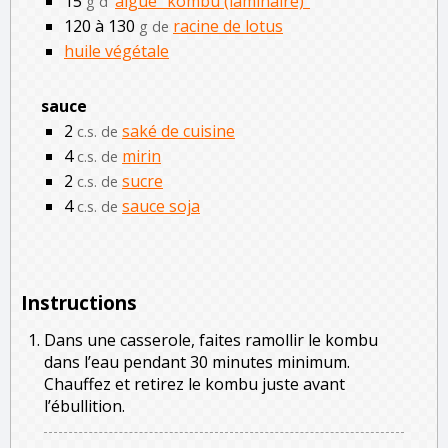
15
algue “kombu (laminaire)”
g d'
120 à 130
racine de lotus
g de
huile végétale
sauce
2
saké de cuisine
c.s. de
4
mirin
c.s. de
2
sucre
c.s. de
4
sauce soja
c.s. de
Instructions
Dans une casserole, faites ramollir le kombu
dans l’eau pendant 30 minutes minimum.
Chauffez et retirez le kombu juste avant
l’ébullition.