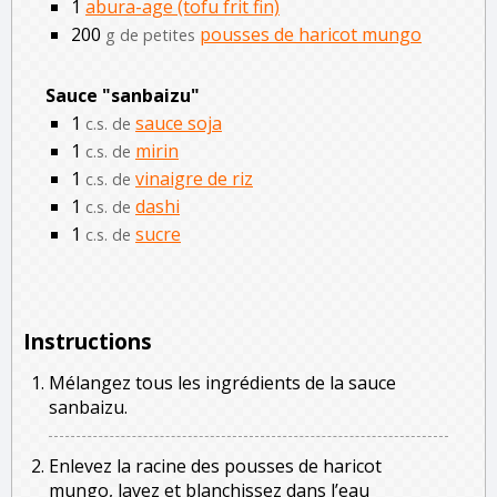
1
abura-age (tofu frit fin)
200
pousses de haricot mungo
g de petites
Sauce "sanbaizu"
1
sauce soja
c.s. de
1
mirin
c.s. de
1
vinaigre de riz
c.s. de
1
dashi
c.s. de
1
sucre
c.s. de
Instructions
Mélangez tous les ingrédients de la sauce
sanbaizu.
Enlevez la racine des pousses de haricot
mungo, lavez et blanchissez dans l’eau