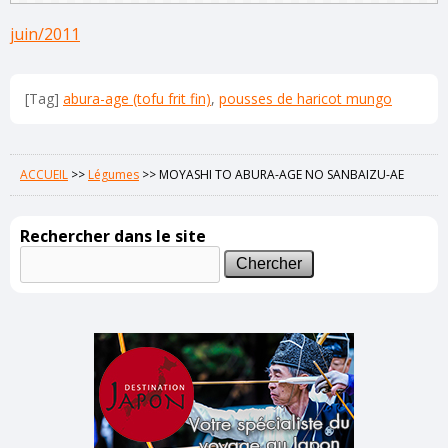
juin/2011
[Tag]
abura-age (tofu frit fin)
,
pousses de haricot mungo
ACCUEIL
>>
Légumes
>>
MOYASHI TO ABURA-AGE NO SANBAIZU-AE
Rechercher dans le site