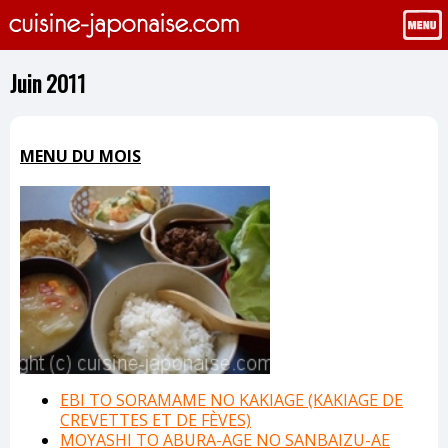
Juin 2011
MENU DU MOIS
EBI TO SORAMAME NO KAKIAGE (KAKIAGE DE
CREVETTES ET DE FÈVES)
MOYASHI TO ABURA-AGE NO SANBAIZU-AE