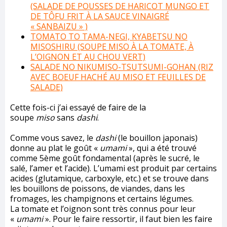
(SALADE DE POUSSES DE HARICOT MUNGO ET
DE TÔFU FRIT À LA SAUCE VINAIGRÉ
« SANBAIZU » )
TOMATO TO TAMA-NEGI, KYABETSU NO
MISOSHIRU (SOUPE MISO À LA TOMATE, À
L’OIGNON ET AU CHOU VERT)
SALADE NO NIKUMISO-TSUTSUMI-GOHAN (RIZ
AVEC BOEUF HACHÉ AU MISO ET FEUILLES DE
SALADE)
Cette fois-ci j’ai essayé de faire de la
soupe
miso
sans
dashi
.
Comme vous savez, le
dashi
(le bouillon japonais)
donne au plat le goût «
umami
», qui a été trouvé
comme 5ème goût fondamental (après le sucré, le
salé, l’amer et l’acide). L’umami est produit par certains
acides (glutamique, carboxyle, etc.) et se trouve dans
les bouillons de poissons, de viandes, dans les
fromages, les champignons et certains légumes.
La tomate et l’oignon sont très connus pour leur
«
umami
». Pour le faire ressortir, il faut bien les faire