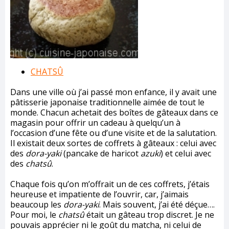
CHATSÛ
Dans une ville où j’ai passé mon enfance, il y avait une
pâtisserie japonaise traditionnelle aimée de tout le
monde. Chacun achetait des boîtes de gâteaux dans ce
magasin pour offrir un cadeau à quelqu’un à
l’occasion d’une fête ou d’une visite et de la salutation.
Il existait deux sortes de coffrets à gâteaux : celui avec
des
dora-yaki
(pancake de haricot
azuki
) et celui avec
des
chatsû
.
Chaque fois qu’on m’offrait un de ces coffrets, j’étais
heureuse et impatiente de l’ouvrir, car, j’aimais
beaucoup les
dora-yaki
. Mais souvent, j’ai été déçue….
Pour moi, le
chatsû
était un gâteau trop discret. Je ne
pouvais apprécier ni le goût du matcha, ni celui de