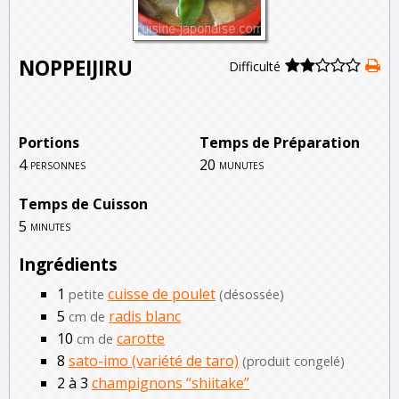
NOPPEIJIRU
Difficulté
Portions
Temps de Préparation
4
20
personnes
munutes
Temps de Cuisson
5
minutes
Ingrédients
1
cuisse de poulet
petite
(désossée)
5
radis blanc
cm de
10
carotte
cm de
8
sato-imo (variété de taro)
(produit congelé)
2 à 3
champignons “shiitake”