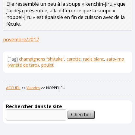
Elle ressemble un peu à la soupe « kenchin-jiru » que
j’ai déjà présentée, à la différence que la soupe «
noppei-jiru » est épaissie en fin de cuisson avec de la
fécule.
novembre/2012
[Tag]
champignons “shiitake”
,
carotte
,
radis blanc
,
sato-imo
(variété de taro)
,
poulet
ACCUEIL
>>
Viandes
>>
NOPPEIJIRU
Rechercher dans le site