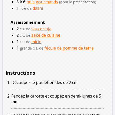
5 à 6
pois gourmands
(pour la présentation)
1
dashi
litre de
Assaisonnement
2
sauce soja
c.s. de
2
saké de cuisine
c.c. de
1
mirin
c.c. de
1
fécule de pomme de terre
grande c.s. de
Instructions
Découpez le poulet en dés de 2 cm.
Fendez la carotte et coupez en demi-lunes de 5
mm.