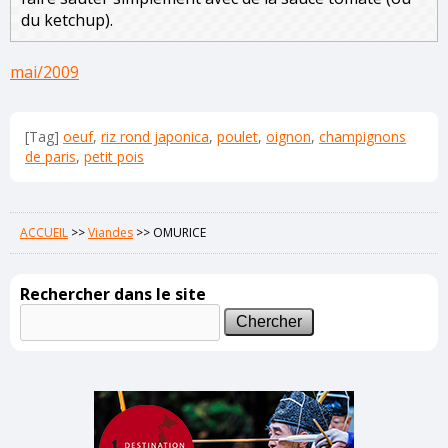
du ketchup).
mai/2009
[Tag]
oeuf
,
riz rond japonica
,
poulet
,
oignon
,
champignons
de paris
,
petit pois
ACCUEIL
>>
Viandes
>>
OMURICE
Rechercher dans le site