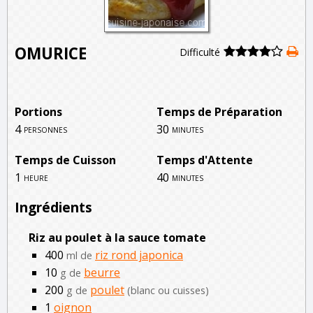
OMURICE
Difficulté
Portions
Temps de Préparation
4
30
personnes
minutes
Temps de Cuisson
Temps d'Attente
1
40
heure
minutes
Ingrédients
Riz au poulet à la sauce tomate
400
riz rond japonica
ml de
10
beurre
g de
200
poulet
g de
(blanc ou cuisses)
1
oignon