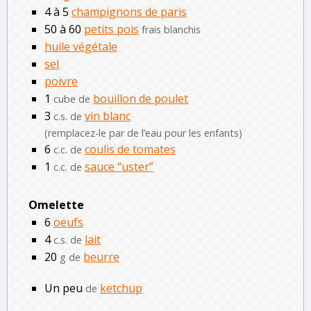
4 à 5
champignons de paris
50 à 60
petits pois
frais blanchis
huile végétale
sel
poivre
1
bouillon de poulet
cube de
3
vin blanc
c.s. de
(remplacez-le par de l’eau pour les enfants)
6
coulis de tomates
c.c. de
1
sauce “uster”
c.c. de
Omelette
6
oeufs
4
lait
c.s. de
20
beurre
g de
Un peu
ketchup
de