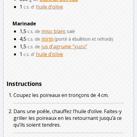
1
huile d'olive
c.s. d'
Marinade
1,5
miso blanc
c.s. de
salé
4,5
mirin
c.s. de
(porté à ébullition et refroidi)
1,5
jus d'agrume “yuzu”
c.s. de
1
huile d'olive
c.s. d'
Instructions
Coupez les poireaux en tronçons de 4 cm.
Dans une poêle, chauffez l’huile d’olive. Faites-y
griller les poireaux en les retournant jusqu’à ce
qu’ils soient tendres.