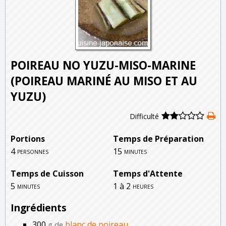
POIREAU NO YUZU-MISO-MARINE
(POIREAU MARINÉ AU MISO ET AU
YUZU)
Difficulté
Portions
Temps de Préparation
4
15
personnes
minutes
Temps de Cuisson
Temps d'Attente
5
1 à 2
minutes
heures
Ingrédients
300
blanc de poireau
g de