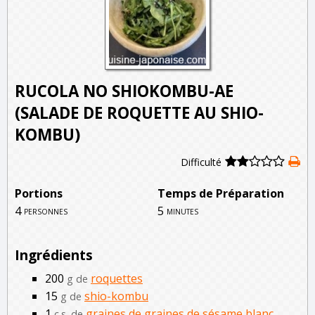
RUCOLA NO SHIOKOMBU-AE
(SALADE DE ROQUETTE AU SHIO-
KOMBU)
Difficulté
Portions
Temps de Préparation
4
5
personnes
minutes
Ingrédients
200
roquettes
g de
15
shio-kombu
g de
1
graines de graines de sésame blanc
c.s. de