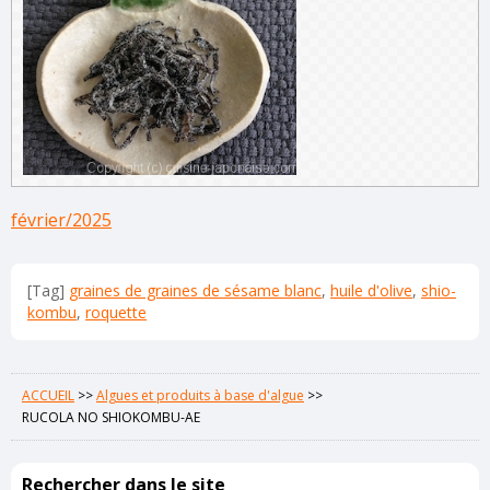
février/2025
[Tag]
graines de graines de sésame blanc
,
huile d'olive
,
shio-
kombu
,
roquette
ACCUEIL
>>
Algues et produits à base d'algue
>>
RUCOLA NO SHIOKOMBU-AE
Rechercher dans le site