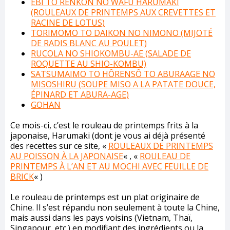
EBI TO RENKON NO WAFÛ HARUMAKI
(ROULEAUX DE PRINTEMPS AUX CREVETTES ET
RACINE DE LOTUS)
TORIMOMO TO DAIKON NO NIMONO (MIJOTÉ
DE RADIS BLANC AU POULET)
RUCOLA NO SHIOKOMBU-AE (SALADE DE
ROQUETTE AU SHIO-KOMBU)
SATSUMAIMO TO HÔRENSÔ TO ABURAAGE NO
MISOSHIRU (SOUPE MISO A LA PATATE DOUCE,
ÉPINARD ET ABURA-AGE)
GOHAN
Ce mois-ci, c’est le rouleau de printemps frits à la
japonaise, Harumaki (dont je vous ai déjà présenté
des recettes sur ce site, «
ROULEAUX DE PRINTEMPS
AU POISSON À LA JAPONAISE
« , «
ROULEAU DE
PRINTEMPS À L’AN ET AU MOCHI AVEC FEUILLE DE
BRICK
« )
Le rouleau de printemps est un plat originaire de
Chine. Il s’est répandu non seulement à toute la Chine,
mais aussi dans les pays voisins (Vietnam, Thaï,
Singapour, etc.) en modifiant des ingrédients ou la