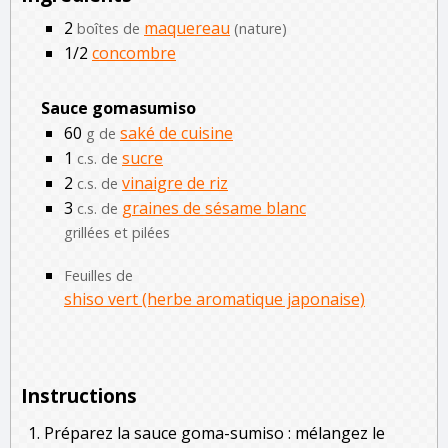
2
maquereau
boîtes de
(nature)
1/2
concombre
Sauce gomasumiso
60
saké de cuisine
g de
1
sucre
c.s. de
2
vinaigre de riz
c.s. de
3
graines de sésame blanc
c.s. de
grillées et pilées
Feuilles de
shiso vert (herbe aromatique japonaise)
Instructions
Préparez la sauce goma-sumiso : mélangez le