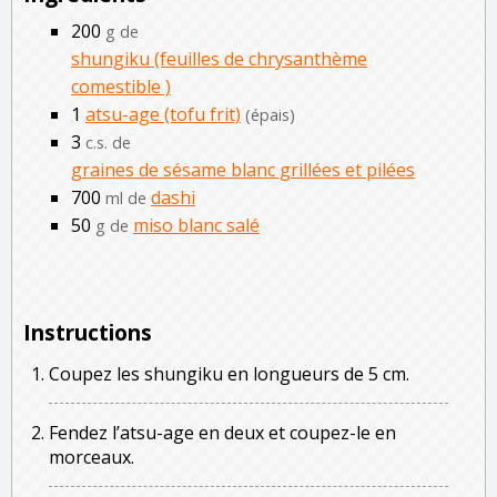
200
g de
shungiku (feuilles de chrysanthème
comestible )
1
atsu-age (tofu frit)
(épais)
3
c.s. de
graines de sésame blanc grillées et pilées
700
dashi
ml de
50
miso blanc salé
g de
Instructions
Coupez les shungiku en longueurs de 5 cm.
Fendez l’atsu-age en deux et coupez-le en
morceaux.