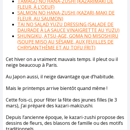
TAMAGO NO HANA-ZUSHI (KAZARIMAKI DE
FLEUR, À L’OEUF)
SALMON NO HANA-ZUSHI (KAZARI-MAKI DE
FLEUR, AU SAUMON)
TAI NO SALAD YUZU DRESSING (SALADE DE
DAURADE À LA SAUCE VINAIGRETTE AU YUZU)
SHUNGIKU, ATSU-AGE, GOMA NO MISOSHIRU
(SOUPE MISO AU SÉSAME, AUX FEUILLES DE
CHRYSANTHÈME ET AU TOFU FRIT)
Cet hiver on a vraiment mauvais temps. il pleut ou il
neige beaucoup à Paris.
Au Japon aussi, il neige davantage que d’habitude.
Mais le printemps arrive bientôt quand même !
Cette fois-ci, pour fêter la fête des jeunes filles (le 3
mars), j’ai préparé des kazari-makizushi.
Depuis l’ancienne époque, le kazari-zushi propose des
dessins de fleurs, des blasons de famille ou des motifs
traditionnels .