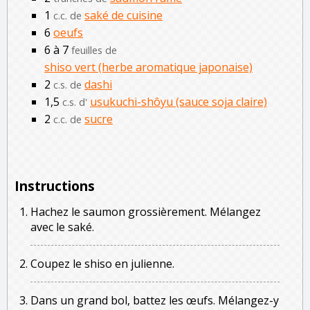
1
saké de cuisine
c.c. de
6
oeufs
6 à 7
feuilles de
shiso vert (herbe aromatique japonaise)
2
dashi
c.s. de
1,5
usukuchi-shôyu (sauce soja claire)
c.s. d'
2
sucre
c.c. de
Instructions
Hachez le saumon grossièrement. Mélangez
avec le saké.
Coupez le shiso en julienne.
Dans un grand bol, battez les œufs. Mélangez-y