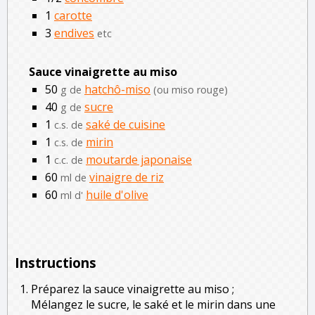
1
carotte
3
endives
etc
Sauce vinaigrette au miso
50
hatchô-miso
g de
(ou miso rouge)
40
sucre
g de
1
saké de cuisine
c.s. de
1
mirin
c.s. de
1
moutarde japonaise
c.c. de
60
vinaigre de riz
ml de
60
huile d'olive
ml d'
Instructions
Préparez la sauce vinaigrette au miso ;
Mélangez le sucre, le saké et le mirin dans une