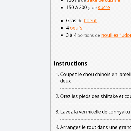
ml de
150 à 200
sucre
g de
Gras
boeuf
de
4
oeufs
3 à 4
nouilles “udo
portions de
Instructions
Coupez le chou chinois en lamell
deux.
Otez les pieds des shiitake et co
Lavez la vermicelle de connyaku
Arrangez le tout dans une grand