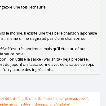
ngez-le une fois réchauffé.
ans le monde. Il existe une très belle chanson japonaise
ns… même s’il ne s’agissait pas d’une chanson sur
kiyaki
est très ancienne, mais qu’il était au début
la sauce soja.
apon), on utilise la sauce «warishita» déjà préparée,
est du Japon) on l’assaisonne avec de la sauce de soja,
 l’on y ajoute des ingrédients.
aki-dôfu (tofu grillé)
,
nouilles “udon”
,
oeuf
,
poireau
,
boeuf
,
santhème comestible )
,
champignons “shiitake”