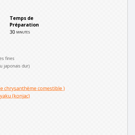
Temps de
Préparation
30
minutes
es fines
fu japonais dur)
de chrysanthème comestible )
yaku (konjac)