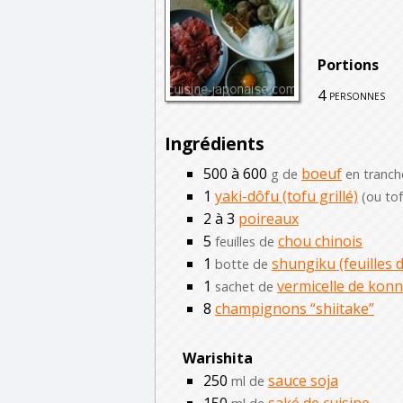
Portions
4
personnes
Ingrédients
500 à 600
boeuf
g de
en tranch
1
yaki-dôfu (tofu grillé)
(ou to
2 à 3
poireaux
5
chou chinois
feuilles de
1
shungiku (feuilles 
botte de
1
vermicelle de konn
sachet de
8
champignons “shiitake”
Warishita
250
sauce soja
ml de
150
saké de cuisine