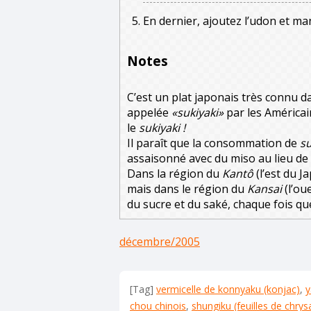
En dernier, ajoutez l’udon et ma
Notes
C’est un plat japonais très connu d
appelée
«sukiyaki»
par les Américai
le
sukiyaki !
Il paraît que la consommation de
su
assaisonné avec du miso au lieu de 
Dans la région du
Kantô
(l’est du J
mais dans le région du
Kansai
(l’ou
du sucre et du saké, chaque fois que
décembre/2005
[Tag]
vermicelle de konnyaku (konjac)
,
y
chou chinois
,
shungiku (feuilles de chry