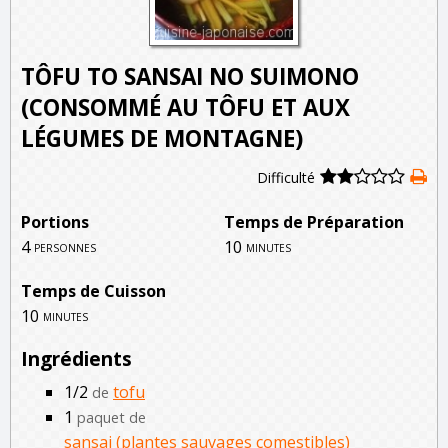
TÔFU TO SANSAI NO SUIMONO
(CONSOMMÉ AU TÔFU ET AUX
LÉGUMES DE MONTAGNE)
Difficulté
Portions
Temps de Préparation
4
10
personnes
minutes
Temps de Cuisson
10
minutes
Ingrédients
1/2
tofu
de
1
paquet de
sansai (plantes sauvages comestibles)