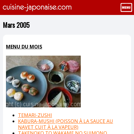
Mars 2005
MENU DU MOIS
TEMARI-ZUSHI
KABURA-MUSHI (POISSON À LA SAUCE AU
NAVET CUIT À LA VAPEUR)
TAKENOKO TO WAKAME NO SUIMONO