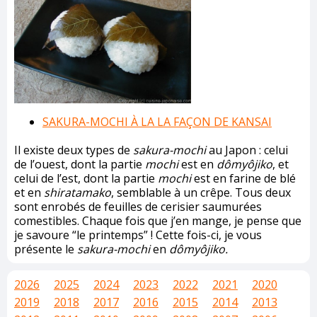
SAKURA-MOCHI À LA LA FAÇON DE KANSAI
Il existe deux types de
sakura-mochi
au Japon : celui
de l’ouest, dont la partie
mochi
est en
dômyôjiko
, et
celui de l’est, dont la partie
mochi
est en farine de blé
et en
shiratamako
, semblable à un crêpe. Tous deux
sont enrobés de feuilles de cerisier saumurées
comestibles. Chaque fois que j’en mange, je pense que
je savoure “le printemps” ! Cette fois-ci, je vous
présente le
sakura-mochi
en
dômyôjiko.
2026
2025
2024
2023
2022
2021
2020
2019
2018
2017
2016
2015
2014
2013