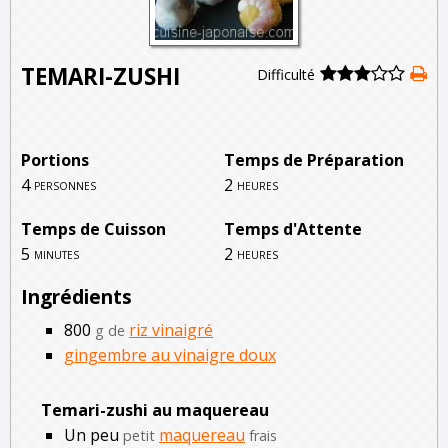
TEMARI-ZUSHI
Difficulté
Portions
Temps de Préparation
4
2
personnes
heures
Temps de Cuisson
Temps d'Attente
5
2
minutes
heures
Ingrédients
800
riz vinaigré
g de
gingembre au vinaigre doux
Temari-zushi au maquereau
Un peu
maquereau
petit
frais