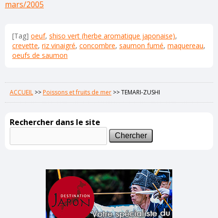
mars/2005
[Tag]
oeuf
,
shiso vert (herbe aromatique japonaise)
,
crevette
,
riz vinaigré
,
concombre
,
saumon fumé
,
maquereau
,
oeufs de saumon
ACCUEIL
>>
Poissons et fruits de mer
>>
TEMARI-ZUSHI
Rechercher dans le site