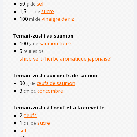
50
sel
g de
1,5
sucre
c.s. de
100
vinaigre de riz
ml de
Temari-zushi au saumon
100
saumon fumé
g de
5
feuilles de
shiso vert (herbe aromatique japonaise)
Temari-zushi aux oeufs de saumon
30
œufs de saumon
g de
3
concombre
cm de
Temari-zushi à l'oeuf et à la crevette
2
oeufs
1
sucre
c.s. de
sel