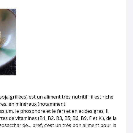
a grillées) est un aliment très nutritif : il est riche
aires, en minéraux (notamment,
sium, le phosphore et le fer) et en acides gras. Il
s de vitamines (B1, B2, B3, B5; B6, B9, E et K.), de la
gosaccharide… bref, c’est un très bon aliment pour la