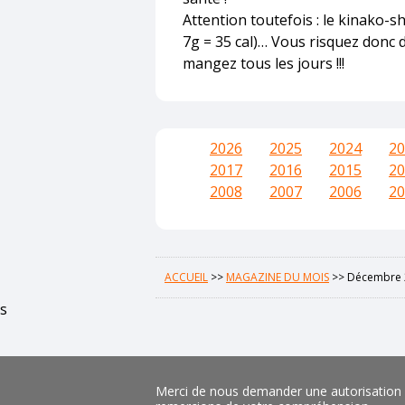
Attention toutefois : le kinako-sh
7g = 35 cal)… Vous risquez donc d
mangez tous les jours !!!
2026
2025
2024
20
2017
2016
2015
20
2008
2007
2006
20
ACCUEIL
>>
MAGAZINE DU MOIS
>>
Décembre 
s
Merci de nous demander une autorisation pr