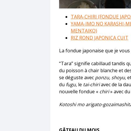
TARA-CHIRI (FONDUE JAP
YAMA-IMO NO KARASHI-ME
MENTAIKO)
RIZ ROND JAPONICA CUIT
La fondue japonaise que je vou
“Tara” signifie cabillaud tandis q
du poisson à chair blanche et de
se déguste avec
ponzu, shoyu,
et
du
fugu
, le
tai-chiri
avec de la da
nouvelle fondue «
chiri
» avec du 
Kotoshi mo arigato-gozaimashit
GÂTEAU DU MOIS