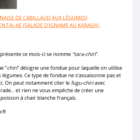
ONAISE DE CABILLAUD AUX LÉGUMES)
NTAI-AE (SALADE D’IGNAME AU KARASHI-
s présente ce mois-ci se nomme
“tara-chiri
”.
ue “
chiri
” désigne une fondue pour laquelle on utilise
s légumes. Ce type de fondue ne s’assaisonne pas et
c. On peut notamment citer le
fugu-chiri
avec
urade… et rien ne vous empêche de créer une
poisson à chair blanche français.
a
!!!