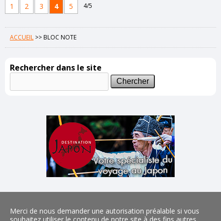
1
2
3
4
5
4/5
ACCUEIL
>>
BLOC NOTE
Rechercher dans le site
Merci de nous demander une autorisation préalable si vous
souhaitez utiliser le contenu de notre site à des fins autres