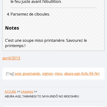
le feu juste avant l’ébullition.
Parsemez de ciboules.
Notes
C’est une soupe miso printanière. Savourez le
printemps !
avril/2013
[Tag]
pois gourmands
,
oignon
,
miso
,
abura-age (tofu frit fin)
ACCUEIL
>>
Légumes
>>
ABURA-AGE, TAMANEGI TO SAYA-ENDÔ NO MISOSHIRU