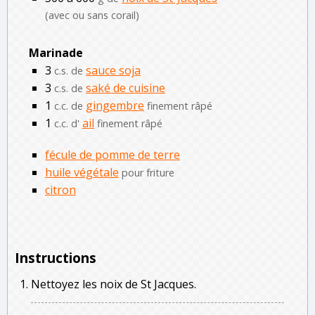
(avec ou sans corail)
Marinade
3
sauce soja
c.s. de
3
saké de cuisine
c.s. de
1
gingembre
c.c. de
finement râpé
1
ail
c.c. d'
finement râpé
fécule de pomme de terre
huile végétale
pour friture
citron
Instructions
Nettoyez les noix de St Jacques.