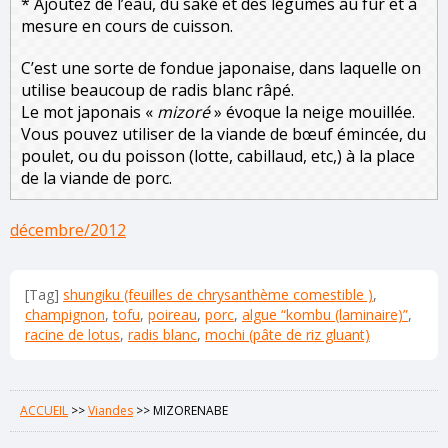
* Ajoutez de l’eau, du saké et des légumes au fur et à
mesure en cours de cuisson.
C’est une sorte de fondue japonaise, dans laquelle on
utilise beaucoup de radis blanc râpé.
Le mot japonais «
mizoré
» évoque la neige mouillée.
Vous pouvez utiliser de la viande de bœuf émincée, du
poulet, ou du poisson (lotte, cabillaud, etc,) à la place
de la viande de porc.
décembre/2012
[Tag]
shungiku (feuilles de chrysanthème comestible )
,
champignon
,
tofu
,
poireau
,
porc
,
algue “kombu (laminaire)”
,
racine de lotus
,
radis blanc
,
mochi (pâte de riz gluant)
ACCUEIL
>>
Viandes
>>
MIZORENABE