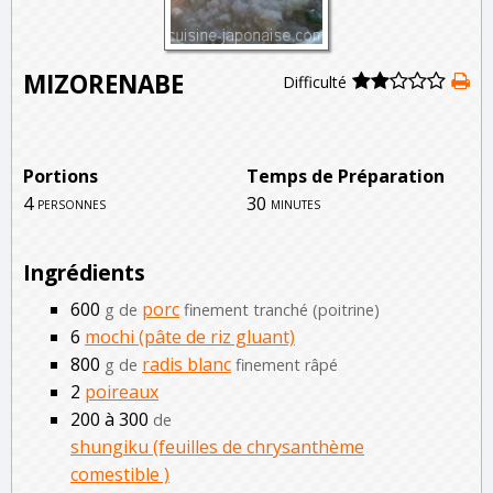
MIZORENABE
Difficulté
Portions
Temps de Préparation
4
30
personnes
minutes
Ingrédients
600
porc
g de
finement tranché (poitrine)
6
mochi (pâte de riz gluant)
800
radis blanc
g de
finement râpé
2
poireaux
200 à 300
de
shungiku (feuilles de chrysanthème
comestible )