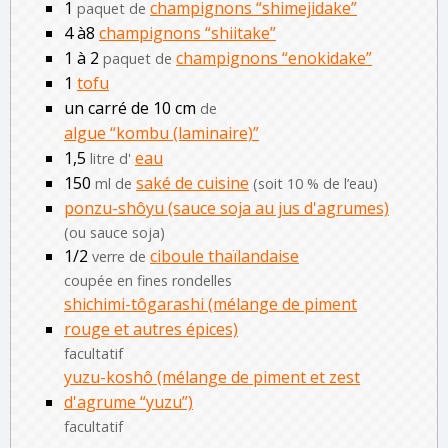
1
champignons “shimejidake”
paquet de
4 à8
champignons “shiitake”
1 à 2
champignons “enokidake”
paquet de
1
tofu
un carré de 10 cm
de
algue “kombu (laminaire)”
1,5
eau
litre d'
150
saké de cuisine
ml de
(soit 10 % de l’eau)
ponzu-shôyu (sauce soja au jus d'agrumes)
(ou sauce soja)
1/2
ciboule thaïlandaise
verre de
coupée en fines rondelles
shichimi-tôgarashi (mélange de piment
rouge et autres épices)
facultatif
yuzu-koshô (mélange de piment et zest
d'agrume “yuzu”)
facultatif