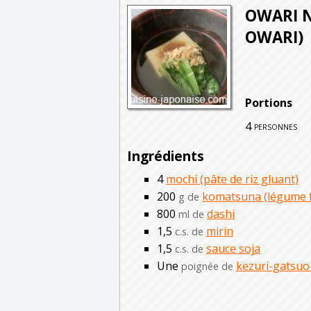
OWARI N
OWARI)
Portions
4
personnes
Ingrédients
4
mochi (pâte de riz gluant)
200
komatsuna (légume fe
g de
800
dashi
ml de
1,5
mirin
c.s. de
1,5
sauce soja
c.s. de
Une
kezuri-gatsuo 
poignée de