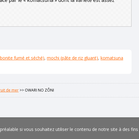
placé par le « komatsuna » dont la variété est assez
 bonite fumé et séché)
,
mochi (pâte de riz gluant)
,
komatsuna
ruit de mer
>>
OWARI NO ZÔNI
éalable si vous souhaitez utiliser le contenu de notre site à des fin