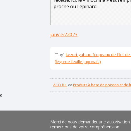
recette. Ici, le « mochina » est rem
proche ou l'épinard.
janvier/2023
[Tag]
kezuri-gatsuo (copeaux de filet de
(légume feuille japonais)
ACCUEIL
>>
Produits à base de poisson et de f
s
Merci de nous demander une autorisation pr
remercions de votre compréhension.