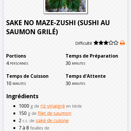
SAKE NO MAZE-ZUSHI (SUSHI AU
SAUMON GRILÉ)
Difficulté
Portions
Temps de Préparation
4
30
personnes
minutes
Temps de Cuisson
Temps d'Attente
10
30
minutes
minutes
Ingrédients
1000
riz vinaigré
g de
en tiède
150
filet de saumon
g de
2
saké de cuisine
c.c. de
7 à 8
feuilles de