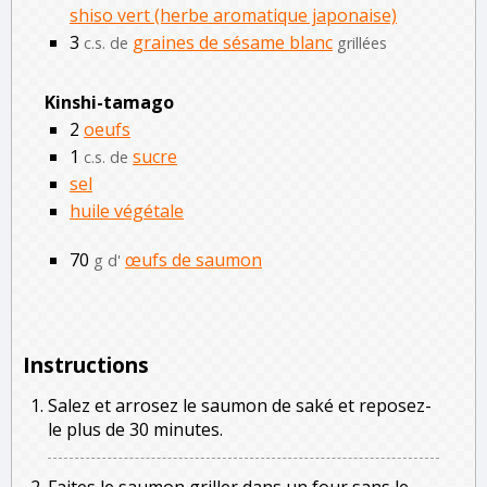
shiso vert (herbe aromatique japonaise)
3
graines de sésame blanc
c.s. de
grillées
Kinshi-tamago
2
oeufs
1
sucre
c.s. de
sel
huile végétale
70
œufs de saumon
g d'
Instructions
Salez et arrosez le saumon de saké et reposez-
le plus de 30 minutes.
Faites le saumon griller dans un four sans le