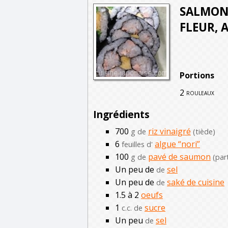
SALMON 
FLEUR, 
Portions
2
rouleaux
Ingrédients
700
riz vinaigré
g de
(tiède)
6
algue “nori”
feuilles d'
100
pavé de saumon
g de
(par
Un peu de
sel
de
Un peu de
saké de cuisine
de
1.5 à 2
oeufs
1
sucre
c.c. de
Un peu
sel
de