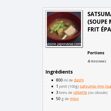
SATSUMA
(SOUPE 
FRIT ÉPA
Portions
4
personnes
Ingrédients
800
dashi
ml de
1
satsuma-imo (pa
petit (100g)
3
cébette
brins de
(ou ciboule)
50
miso
g de