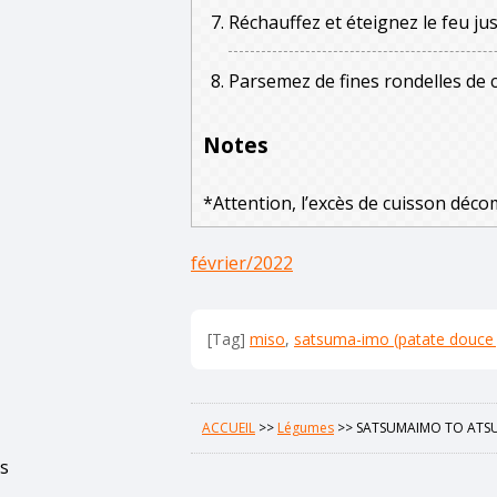
Réchauffez et éteignez le feu just
Parsemez de fines rondelles de 
Notes
*Attention, l’excès de cuisson déco
février/2022
[Tag]
miso
,
satsuma-imo (patate douce 
ACCUEIL
>>
Légumes
>>
SATSUMAIMO TO ATSU-
s