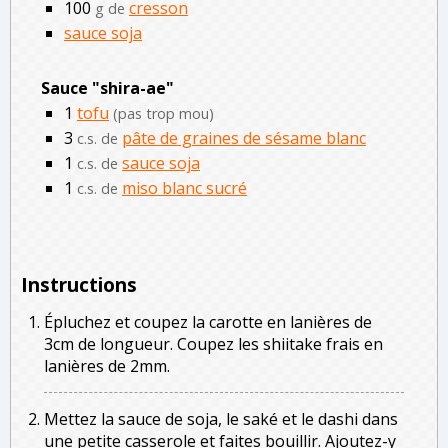
100
cresson
g de
sauce soja
Sauce "shira-ae"
1
tofu
(pas trop mou)
3
pâte de graines de sésame blanc
c.s. de
1
sauce soja
c.s. de
1
miso blanc sucré
c.s. de
Instructions
Épluchez et coupez la carotte en lanières de
3cm de longueur. Coupez les shiitake frais en
lanières de 2mm.
Mettez la sauce de soja, le saké et le dashi dans
une petite casserole et faites bouillir. Ajoutez-y