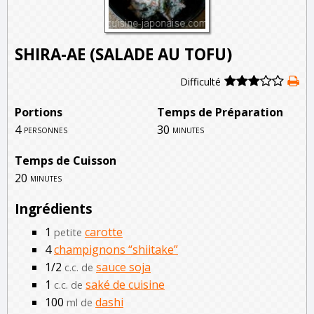
SHIRA-AE (SALADE AU TOFU)
Difficulté
Portions
Temps de Préparation
4
30
personnes
minutes
Temps de Cuisson
20
minutes
Ingrédients
1
carotte
petite
4
champignons “shiitake”
1/2
sauce soja
c.c. de
1
saké de cuisine
c.c. de
100
dashi
ml de