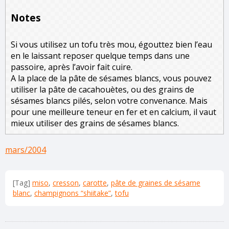
Notes
Si vous utilisez un tofu très mou, égouttez bien l’eau
en le laissant reposer quelque temps dans une
passoire, après l’avoir fait cuire.
A la place de la pâte de sésames blancs, vous pouvez
utiliser la pâte de cacahouètes, ou des grains de
sésames blancs pilés, selon votre convenance. Mais
pour une meilleure teneur en fer et en calcium, il vaut
mieux utiliser des grains de sésames blancs.
mars/2004
[Tag]
miso
,
cresson
,
carotte
,
pâte de graines de sésame
blanc
,
champignons “shiitake”
,
tofu