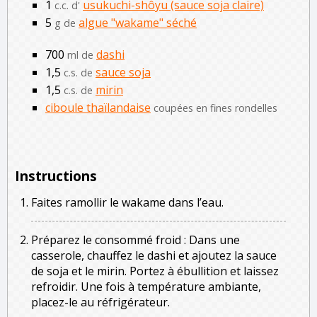
1
usukuchi-shôyu (sauce soja claire)
c.c. d'
5
algue "wakame" séché
g de
700
dashi
ml de
1,5
sauce soja
c.s. de
1,5
mirin
c.s. de
ciboule thaïlandaise
coupées en fines rondelles
Instructions
Faites ramollir le wakame dans l’eau.
Préparez le consommé froid : Dans une
casserole, chauffez le dashi et ajoutez la sauce
de soja et le mirin. Portez à ébullition et laissez
refroidir. Une fois à température ambiante,
placez-le au réfrigérateur.