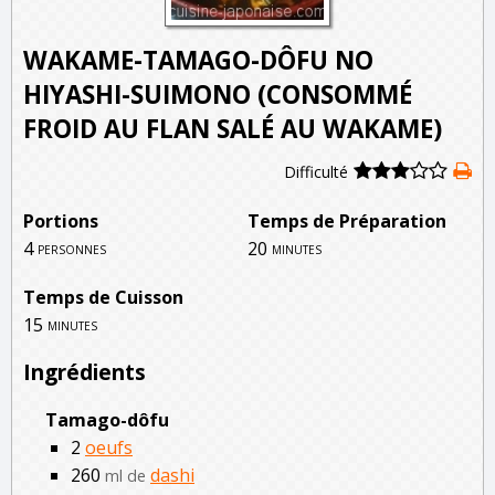
WAKAME-TAMAGO-DÔFU NO
HIYASHI-SUIMONO (CONSOMMÉ
FROID AU FLAN SALÉ AU WAKAME)
Difficulté
Portions
Temps de Préparation
4
20
personnes
minutes
Temps de Cuisson
15
minutes
Ingrédients
Tamago-dôfu
2
oeufs
260
dashi
ml de