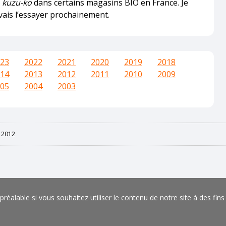
u
kuzu-ko
dans certains magasins BIO en France. Je
e vais l’essayer prochainement.
23
2022
2021
2020
2019
2018
14
2013
2012
2011
2010
2009
05
2004
2003
 2012
éalable si vous souhaitez utiliser le contenu de notre site à des fin