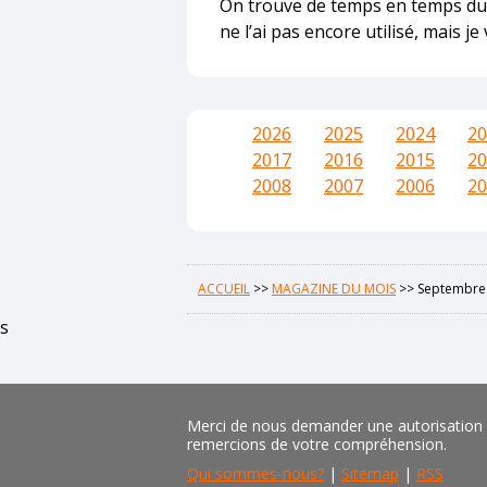
On trouve de temps en temps d
ne l’ai pas encore utilisé, mais j
2026
2025
2024
20
2017
2016
2015
20
2008
2007
2006
20
ACCUEIL
>>
MAGAZINE DU MOIS
>>
Septembre
s
Merci de nous demander une autorisation pr
remercions de votre compréhension.
Qui sommes-nous?
|
Sitemap
|
RSS