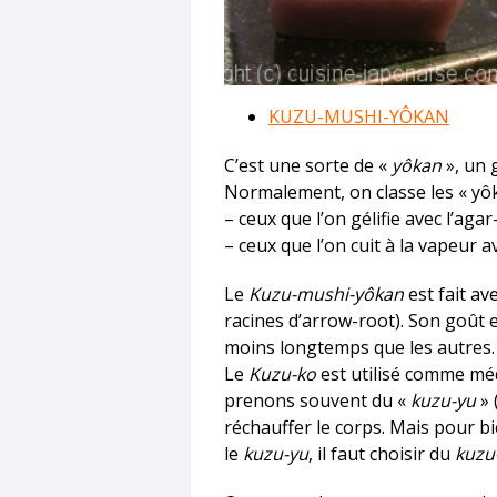
KUZU-MUSHI-YÔKAN
C’est une sorte de «
yôkan
», un 
Normalement, on classe les « yôk
– ceux que l’on gélifie avec l’agar
– ceux que l’on cuit à la vapeur av
Le
Kuzu-mushi-yôkan
est fait av
racines d’arrow-root). Son goût e
moins longtemps que les autres.
Le
Kuzu-ko
est utilisé comme mé
prenons souvent du «
kuzu-yu
» 
réchauffer le corps. Mais pour b
le
kuzu-yu
, il faut choisir du
kuzu