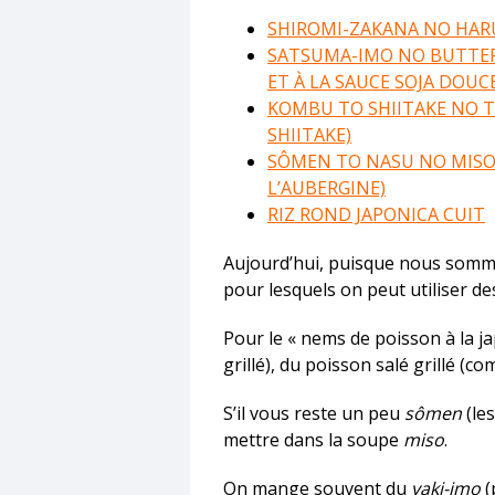
SHIROMI-ZAKANA NO HARU
SATSUMA-IMO NO BUTTER
ET À LA SAUCE SOJA DOUC
KOMBU TO SHIITAKE NO 
SHIITAKE)
SÔMEN TO NASU NO MISOS
L’AUBERGINE)
RIZ ROND JAPONICA CUIT
Aujourd’hui, puisque nous somme
pour lesquels on peut utiliser de
Pour le « nems de poisson à la ja
grillé), du poisson salé grillé (c
S’il vous reste un peu
sômen
(les
mettre dans la soupe
miso
.
On mange souvent du
yaki-imo
(