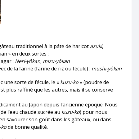
gâteau traditionnel à la pâte de haricot
azuki
,
an » en deux sortes :
-agar :
Neri-yôkan
,
mizu-yôkan
ec de la farine (farine de riz ou fécule) :
mushi-yôkan
ec une sorte de fécule, le «
kuzu-ko
» (poudre de
st plus raffiné que les autres, mais il se conserve
dicament au Japon depuis l’ancienne époque. Nous
(de l’eau chaude sucrée au
kuzu-ko
) pour nous
ien savourer son goût dans les gâteaux, ou dans
-ko
de bonne qualité.