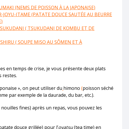
MAKI (NEMS DE POISSON À LA JAPONAISE)
-JOYU-ITAME (PATATE DOUCE SAUTÉE AU BEURRE
E)
TSUKUDANI ( TSUKUDANI DE KOMBU ET DE
HIRU ( SOUPE MISO AU SÔMEN ET À
s en temps de crise, je vous présente deux plats
s restes.
ponaise », on peut utiliser du
himono
(
poisson séché
omme par exemple de la daurade, du bar, etc.).
 nouilles fines) après un repas, vous pouvez les
patate douce grillée) pour l’
oyatsu
(tea time) en