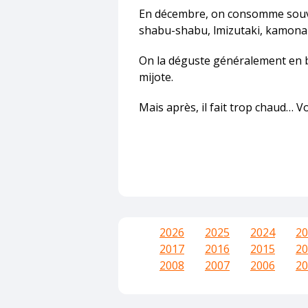
En décembre, on consomme souven
shabu-shabu, lmizutaki, kamonab
On la déguste généralement en bu
mijote.
Mais après, il fait trop chaud… Vo
2026
2025
2024
20
2017
2016
2015
20
2008
2007
2006
20