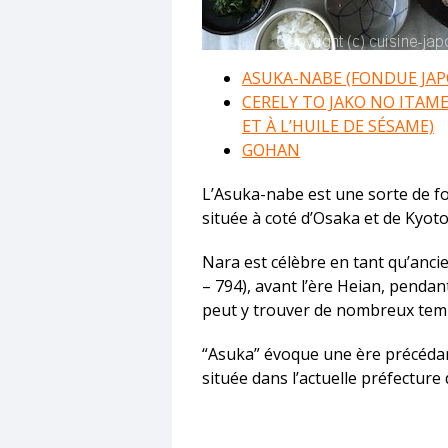
ASUKA-NABE (FONDUE JAP
CERELY TO JAKO NO ITAME
ET À L’HUILE DE SÉSAME)
GOHAN
L’Asuka-nabe est une sorte de fo
située à coté d’Osaka et de Kyoto
Nara est célèbre en tant qu’anci
– 794), avant l’ère Heian, pendan
peut y trouver de nombreux templ
“Asuka” évoque une ère précédant 
située dans l’actuelle préfecture