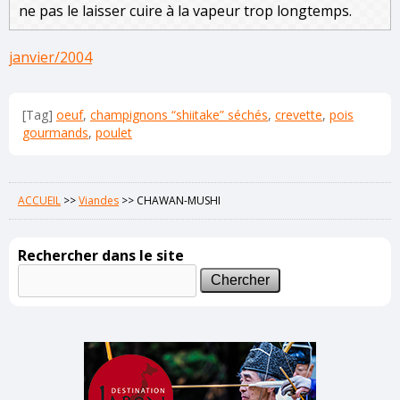
ne pas le laisser cuire à la vapeur trop longtemps.
janvier/2004
[Tag]
oeuf
,
champignons “shiitake” séchés
,
crevette
,
pois
gourmands
,
poulet
ACCUEIL
>>
Viandes
>>
CHAWAN-MUSHI
Rechercher dans le site