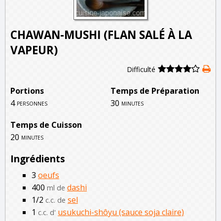
CHAWAN-MUSHI (FLAN SALÉ À LA
VAPEUR)
Difficulté
Portions
Temps de Préparation
4
30
personnes
minutes
Temps de Cuisson
20
minutes
Ingrédients
3
oeufs
400
dashi
ml de
1/2
sel
c.c. de
1
usukuchi-shôyu (sauce soja claire)
c.c. d'