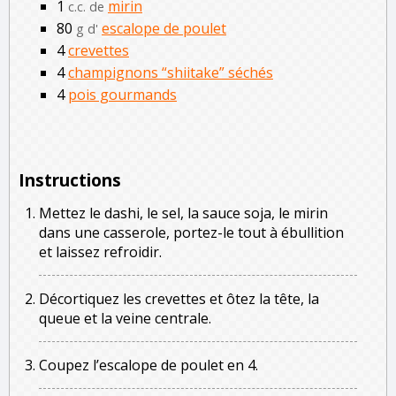
1
mirin
c.c. de
80
escalope de poulet
g d'
4
crevettes
4
champignons “shiitake” séchés
4
pois gourmands
Instructions
Mettez le dashi, le sel, la sauce soja, le mirin
dans une casserole, portez-le tout à ébullition
et laissez refroidir.
Décortiquez les crevettes et ôtez la tête, la
queue et la veine centrale.
Coupez l’escalope de poulet en 4.