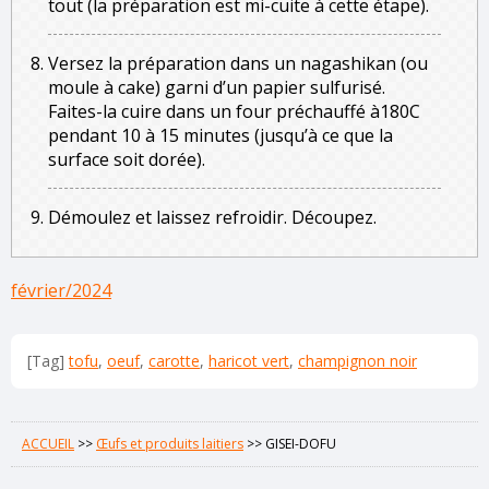
tout (la préparation est mi-cuite à cette étape).
Versez la préparation dans un nagashikan (ou
moule à cake) garni d’un papier sulfurisé.
Faites-la cuire dans un four préchauffé à180C
pendant 10 à 15 minutes (jusqu’à ce que la
surface soit dorée).
Démoulez et laissez refroidir. Découpez.
février/2024
[Tag]
tofu
,
oeuf
,
carotte
,
haricot vert
,
champignon noir
ACCUEIL
>>
Œufs et produits laitiers
>>
GISEI-DOFU