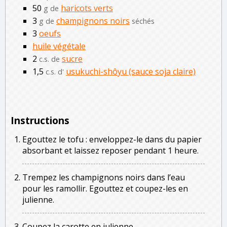
50
haricots verts
g de
3
champignons noirs
g de
séchés
3
oeufs
huile végétale
2
sucre
c.s. de
1,5
usukuchi-shôyu (sauce soja claire)
c.s. d'
Instructions
Egouttez le tofu : enveloppez-le dans du papier
absorbant et laissez reposer pendant 1 heure.
Trempez les champignons noirs dans l’eau
pour les ramollir. Egouttez et coupez-les en
julienne.
Coupez la carotte en julienne.