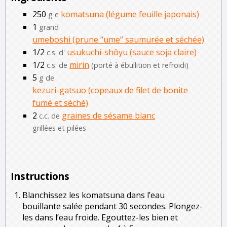
250
komatsuna (légume feuille japonais)
g e
1
grand
umeboshi (prune “ume” saumurée et séchée)
1/2
usukuchi-shôyu (sauce soja claire)
c.s. d'
1/2
mirin
c.s. de
(porté à ébullition et refroidi)
5
g de
kezuri-gatsuo (copeaux de filet de bonite
fumé et séché)
2
graines de sésame blanc
c.c. de
grillées et pilées
Instructions
Blanchissez les komatsuna dans l’eau
bouillante salée pendant 30 secondes. Plongez-
les dans l’eau froide. Egouttez-les bien et